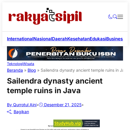
International
Nasional
Daerah
Kesehatan
Edukasi
Business
Li
Teknologi
Wisata
Beranda
»
Blog
»
Sailendra dynasty ancient temple ruins in Java
Sailendra dynasty ancient
temple ruins in Java
By Qurrotul Aini
•
Desember 21, 2025
•
Bagikan