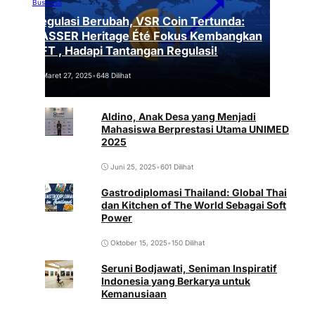
Business
Regulasi Berubah, VSR Coin Tertunda:
VASSER Heritage Été Fokus Kembangkan
NFT , Hadapi Tantangan Regulasi!
Maret 27, 2025
•
648 Dilihat
Aldino, Anak Desa yang Menjadi
Mahasiswa Berprestasi Utama UNIMED
2025
Juni 25, 2025
•
601 Dilihat
Gastrodiplomasi Thailand: Global Thai
dan Kitchen of The World Sebagai Soft
Power
Oktober 15, 2025
•
150 Dilihat
Seruni Bodjawati, Seniman Inspiratif
Indonesia yang Berkarya untuk
Kemanusiaan