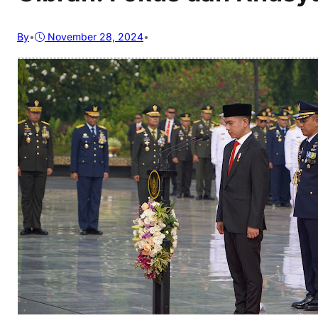
By
•
November 28, 2024
•