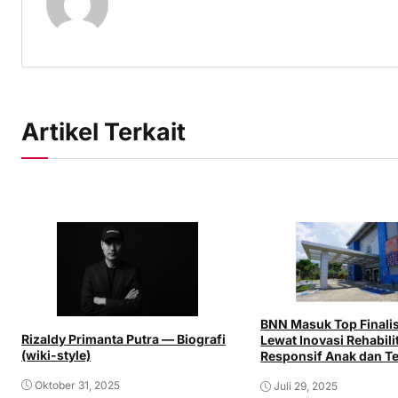
Artikel Terkait
BNN Masuk Top Finali
Rizaldy Primanta Putra — Biografi
Lewat Inovasi Rehabili
(wiki-style)
Responsif Anak dan Te
Oktober 31, 2025
Juli 29, 2025