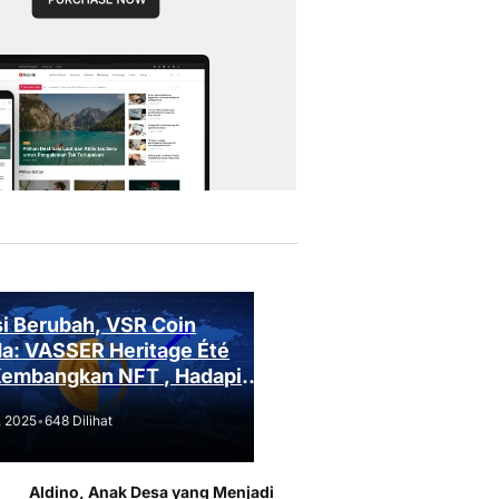
i Berubah, VSR Coin
a: VASSER Heritage Été
Kembangkan NFT , Hadapi
an Regulasi!
, 2025
•
648 Dilihat
Aldino, Anak Desa yang Menjadi