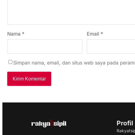
Nama
*
Email
*
Simpan nama, email, dan situs web saya pada peramb
Profil
Rakyatsip