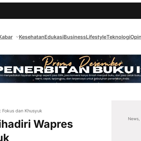
Kabar
Kesehatan
Edukasi
Business
Lifestyle
Teknologi
Opin
n: Fokus dan Khusyuk
ihadiri Wapres
uk