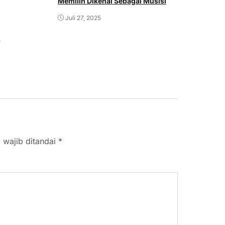
Memilih Dikenal Sebagai Musisi
Juni 13,
Juli 27, 2025
 wajib ditandai
*