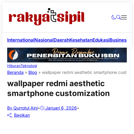
International
Nasional
Daerah
Kesehatan
Edukasi
Business
Li
Hiburan
Teknologi
Beranda
»
Blog
»
wallpaper redmi aesthetic smartphone customi
wallpaper redmi aesthetic
smartphone customization
By Qurrotul Aini
•
Januari 6, 2026
•
Bagikan