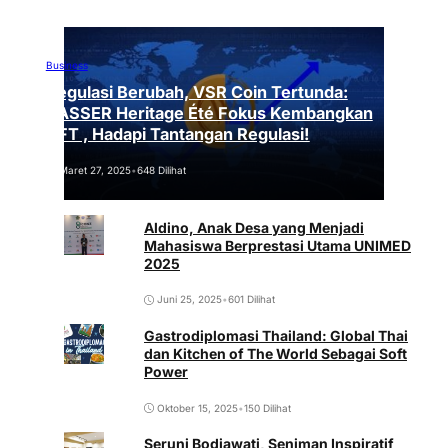
Business
Regulasi Berubah, VSR Coin Tertunda:
VASSER Heritage Été Fokus Kembangkan
NFT , Hadapi Tantangan Regulasi!
Maret 27, 2025
•
648 Dilihat
Aldino, Anak Desa yang Menjadi
Mahasiswa Berprestasi Utama UNIMED
2025
Juni 25, 2025
•
601 Dilihat
Gastrodiplomasi Thailand: Global Thai
dan Kitchen of The World Sebagai Soft
Power
Oktober 15, 2025
•
150 Dilihat
Seruni Bodjawati, Seniman Inspiratif