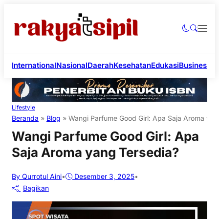
International
Nasional
Daerah
Kesehatan
Edukasi
Business
Li
Lifestyle
Beranda
»
Blog
»
Wangi Parfume Good Girl: Apa Saja Aroma yan
Wangi Parfume Good Girl: Apa
Saja Aroma yang Tersedia?
By Qurrotul Aini
•
Desember 3, 2025
•
Bagikan