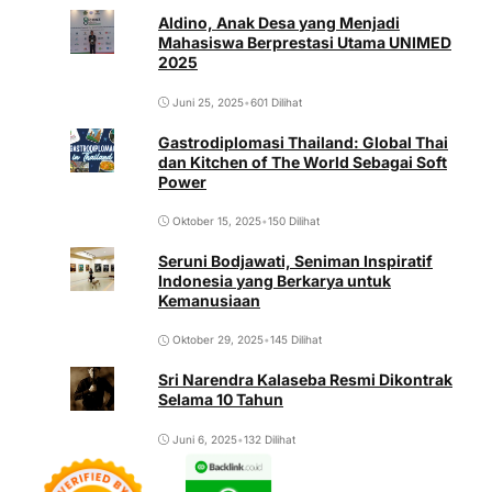
Aldino, Anak Desa yang Menjadi
Mahasiswa Berprestasi Utama UNIMED
2025
Juni 25, 2025
•
601 Dilihat
Gastrodiplomasi Thailand: Global Thai
dan Kitchen of The World Sebagai Soft
Power
Oktober 15, 2025
•
150 Dilihat
Seruni Bodjawati, Seniman Inspiratif
Indonesia yang Berkarya untuk
Kemanusiaan
Oktober 29, 2025
•
145 Dilihat
Sri Narendra Kalaseba Resmi Dikontrak
Selama 10 Tahun
Juni 6, 2025
•
132 Dilihat