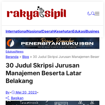
International
Nasional
Daerah
Kesehatan
Edukasi
Business
Li
Edukasi
News
Beranda
»
Blog
»
30 Judul Skripsi Jurusan Manajemen Beserta L
30 Judul Skripsi Jurusan
Manajemen Beserta Latar
Belakang
By
•
Mei 20, 2023
•
Bagikan