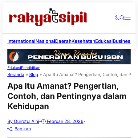
International
Nasional
Daerah
Kesehatan
Edukasi
Business
Li
Edukasi
Pendidikan
Beranda
»
Blog
»
Apa Itu Amanat? Pengertian, Contoh, dan Pen
Apa Itu Amanat? Pengertian,
Contoh, dan Pentingnya dalam
Kehidupan
By Qurrotul Aini
•
Februari 28, 2026
•
Bagikan