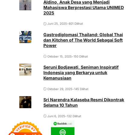
Aldino, Anak Desa yang Menjadi
Mahasiswa Berprestasi Utama UNIMED
2025
Juni 25, 2025
•
601 Dilihat
Gastrodiplomasi Thailand: Global Thai
dan Kitchen of The World Sebagai Soft
Power
Oktober 15, 2025
•
150 Dilihat
Seruni Bodjawati, Seniman Inspiratif
Indonesia yang Berkarya untuk
Kemanusiaan
Oktober 29, 2025
•
145 Dilihat
Sri Narendra Kalaseba Resmi Dikontrak
Selama 10 Tahun
Juni 6, 2025
•
132 Dilihat