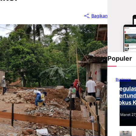
Bagikan
Populer
Business
Regulas
Tertund
Fokus 
Tantang
Maret 27