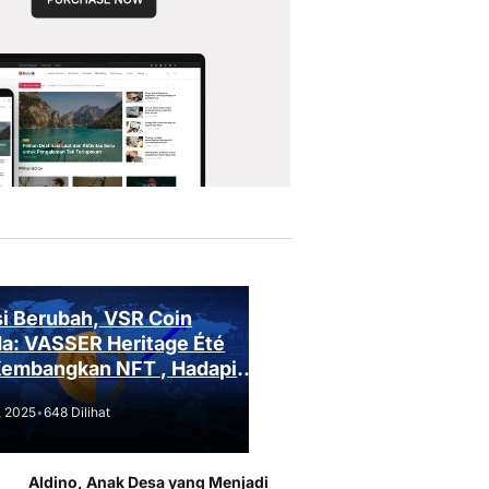
i Berubah, VSR Coin
a: VASSER Heritage Été
Kembangkan NFT , Hadapi
an Regulasi!
, 2025
•
648 Dilihat
Aldino, Anak Desa yang Menjadi