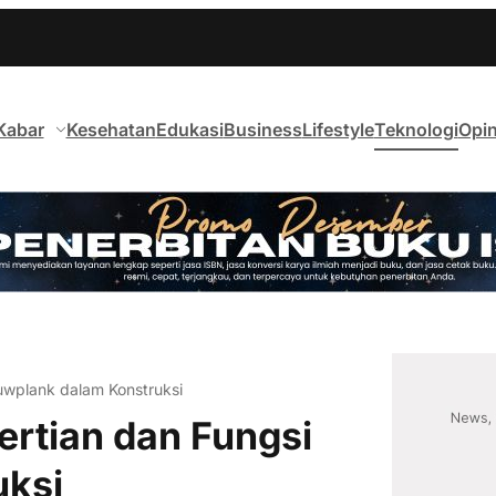
Kabar
Kesehatan
Edukasi
Business
Lifestyle
Teknologi
Opin
uwplank dalam Konstruksi
rtian dan Fungsi
uksi