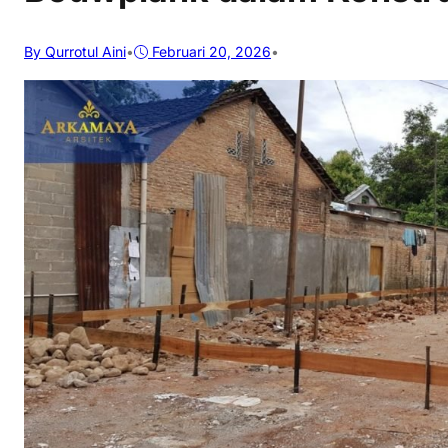
By Qurrotul Aini
•
Februari 20, 2026
•