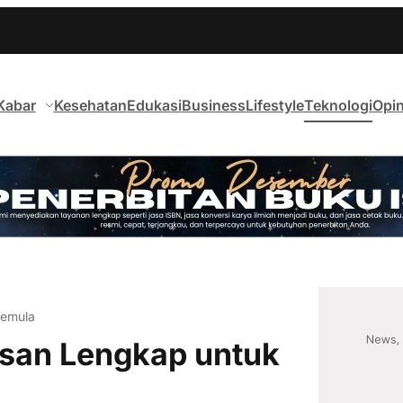
Kabar
Kesehatan
Edukasi
Business
Lifestyle
Teknologi
Opin
Pemula
asan Lengkap untuk