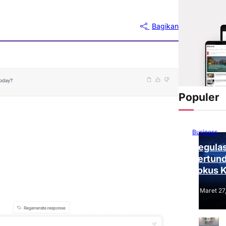
Bagikan
Populer
Business
Regulas
Tertund
Fokus 
Tantang
Maret 27