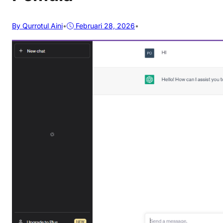
By Qurrotul Aini
•
Februari 28, 2026
•