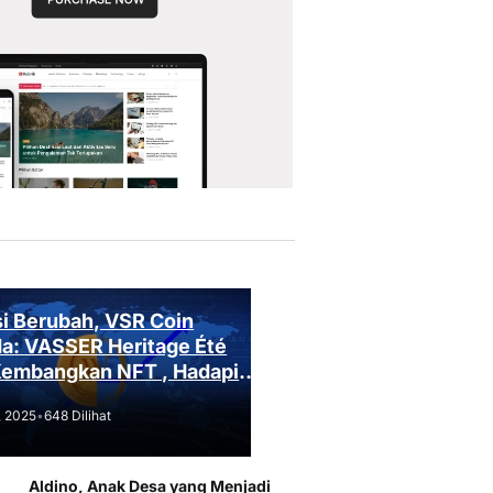
i Berubah, VSR Coin
a: VASSER Heritage Été
Kembangkan NFT , Hadapi
an Regulasi!
, 2025
•
648 Dilihat
Aldino, Anak Desa yang Menjadi