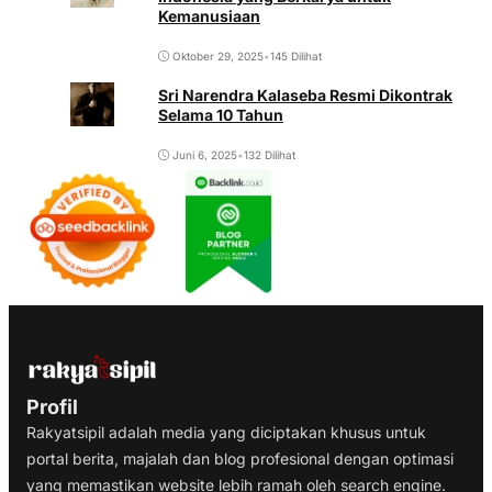
Kemanusiaan
Oktober 29, 2025
•
145 Dilihat
Sri Narendra Kalaseba Resmi Dikontrak
Selama 10 Tahun
Juni 6, 2025
•
132 Dilihat
Profil
Rakyatsipil adalah media yang diciptakan khusus untuk
portal berita, majalah dan blog profesional dengan optimasi
yang memastikan website lebih ramah oleh search engine.