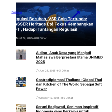
Business
Regulasi Berubah, VSR Coin Tertunda:
VASSER Heritage Été Fokus Kembangkan
NFT , Hadapi Tantangan Regulasi!
Maret 27, 2025
•
648 Dilihat
Aldino, Anak Desa yang Menjadi
Mahasiswa Berprestasi Utama UNIMED
2025
Juni 25, 2025
•
601 Dilihat
Gastrodiplomasi Thailand: Global Thai
dan Kitchen of The World Sebagai Soft
Power
Oktober 15, 2025
•
150 Dilihat
Seruni Bodjawati, Seniman Inspiratif
Indonesia yang Berkarya untuk