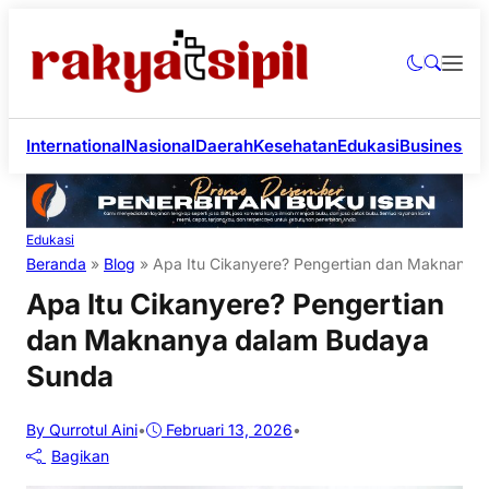
International
Nasional
Daerah
Kesehatan
Edukasi
Business
Li
Edukasi
Beranda
»
Blog
»
Apa Itu Cikanyere? Pengertian dan Maknanya
Apa Itu Cikanyere? Pengertian
dan Maknanya dalam Budaya
Sunda
By Qurrotul Aini
•
Februari 13, 2026
•
Bagikan