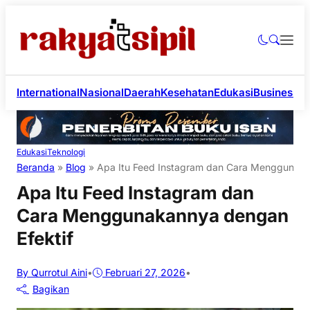
International
Nasional
Daerah
Kesehatan
Edukasi
Business
Li
Edukasi
Teknologi
Beranda
»
Blog
»
Apa Itu Feed Instagram dan Cara Menggunaka
Apa Itu Feed Instagram dan
Cara Menggunakannya dengan
Efektif
By Qurrotul Aini
•
Februari 27, 2026
•
Bagikan