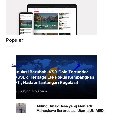
Populer
Business
Regulasi Berubah, VSR Coin Tertunda:
VASSER Heritage Été Fokus Kembangkan
NFT , Hadapi Tantangan Regulasi!
Maret 27, 2025
•
648 Dilihat
Aldino, Anak Desa yang Menjadi
Mahasiswa Berprestasi Utama UNIMED