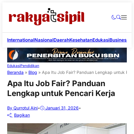
International
Nasional
Daerah
Kesehatan
Edukasi
Business
Li
Edukasi
Pendidikan
Beranda
»
Blog
»
Apa Itu Job Fair? Panduan Lengkap untuk Penc
Apa Itu Job Fair? Panduan
Lengkap untuk Pencari Kerja
By Qurrotul Aini
•
Januari 31, 2026
•
Bagikan