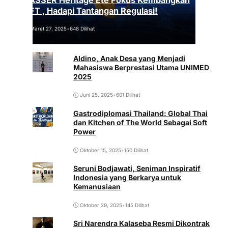
VASSER Heritage Été Fokus Kembangkan
NFT , Hadapi Tantangan Regulasi!
Maret 27, 2025
•
648 Dilihat
Aldino, Anak Desa yang Menjadi
Mahasiswa Berprestasi Utama UNIMED
2025
Juni 25, 2025
•
601 Dilihat
Gastrodiplomasi Thailand: Global Thai
dan Kitchen of The World Sebagai Soft
Power
Oktober 15, 2025
•
150 Dilihat
Seruni Bodjawati, Seniman Inspiratif
Indonesia yang Berkarya untuk
Kemanusiaan
Oktober 29, 2025
•
145 Dilihat
Sri Narendra Kalaseba Resmi Dikontrak