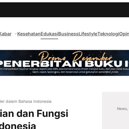
Kabar
Kesehatan
Edukasi
Business
Lifestyle
Teknologi
Opin
der dalam Bahasa Indonesia
ian dan Fungsi
donesia