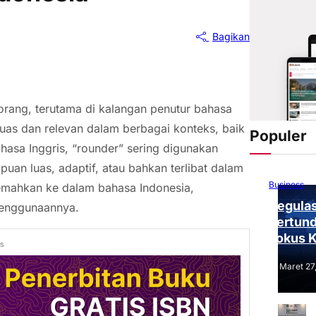
Bagikan
orang, terutama di kalangan penutur bahasa
luas dan relevan dalam berbagai konteks, baik
Populer
ahasa Inggris, “rounder” sering digunakan
n luas, adaptif, atau bahkan terlibat dalam
Business
erjemahkan ke dalam bahasa Indonesia,
Regulas
penggunaannya.
Tertund
Fokus 
ds
Tantang
Maret 27