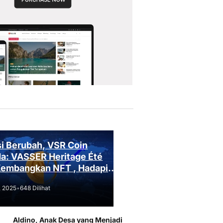
i Berubah, VSR Coin
a: VASSER Heritage Été
Kembangkan NFT , Hadapi
an Regulasi!
, 2025
•
648 Dilihat
Aldino, Anak Desa yang Menjadi