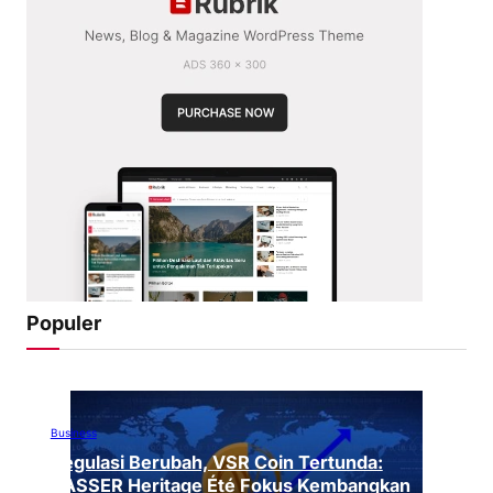
Populer
Business
Regulasi Berubah, VSR Coin Tertunda:
VASSER Heritage Été Fokus Kembangkan