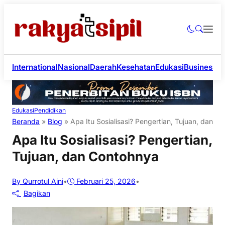
International
Nasional
Daerah
Kesehatan
Edukasi
Business
Li
Edukasi
Pendidikan
Beranda
»
Blog
»
Apa Itu Sosialisasi? Pengertian, Tujuan, dan C
Apa Itu Sosialisasi? Pengertian,
Tujuan, dan Contohnya
By Qurrotul Aini
•
Februari 25, 2026
•
Bagikan