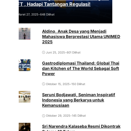
NFT , Hadapi Tantangan Regulasi!
Maret 27, 2025
•
648 Dilihat
Aldino, Anak Desa yang Menjadi
Mahasiswa Berprestasi Utama UNIMED
2025
Juni 25, 2025
•
601 Dilihat
Gastrodiplomasi Thailand: Global Thai
dan Kitchen of The World Sebagai Soft
Power
Oktober 15, 2025
•
150 Dilihat
Seruni Bodjawati, Seniman Inspiratif
Indonesia yang Berkarya untuk
Kemanusiaan
Oktober 29, 2025
•
145 Dilihat
Sri Narendra Kalaseba Resmi Dikontrak