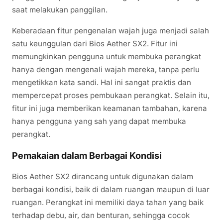
saat melakukan panggilan.
Keberadaan fitur pengenalan wajah juga menjadi salah
satu keunggulan dari Bios Aether SX2. Fitur ini
memungkinkan pengguna untuk membuka perangkat
hanya dengan mengenali wajah mereka, tanpa perlu
mengetikkan kata sandi. Hal ini sangat praktis dan
mempercepat proses pembukaan perangkat. Selain itu,
fitur ini juga memberikan keamanan tambahan, karena
hanya pengguna yang sah yang dapat membuka
perangkat.
Pemakaian dalam Berbagai Kondisi
Bios Aether SX2 dirancang untuk digunakan dalam
berbagai kondisi, baik di dalam ruangan maupun di luar
ruangan. Perangkat ini memiliki daya tahan yang baik
terhadap debu, air, dan benturan, sehingga cocok