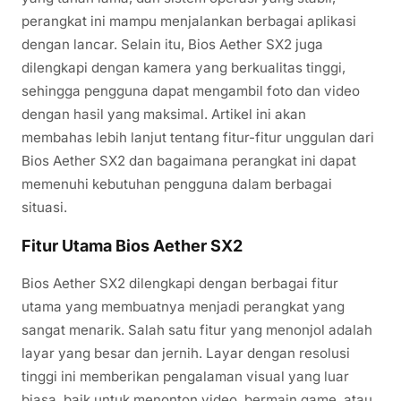
perangkat ini mampu menjalankan berbagai aplikasi
dengan lancar. Selain itu, Bios Aether SX2 juga
dilengkapi dengan kamera yang berkualitas tinggi,
sehingga pengguna dapat mengambil foto dan video
dengan hasil yang maksimal. Artikel ini akan
membahas lebih lanjut tentang fitur-fitur unggulan dari
Bios Aether SX2 dan bagaimana perangkat ini dapat
memenuhi kebutuhan pengguna dalam berbagai
situasi.
Fitur Utama Bios Aether SX2
Bios Aether SX2 dilengkapi dengan berbagai fitur
utama yang membuatnya menjadi perangkat yang
sangat menarik. Salah satu fitur yang menonjol adalah
layar yang besar dan jernih. Layar dengan resolusi
tinggi ini memberikan pengalaman visual yang luar
biasa, baik untuk menonton video, bermain game, atau