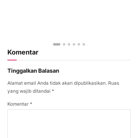
Komentar
Tinggalkan Balasan
Alamat email Anda tidak akan dipublikasikan.
Ruas
yang wajib ditandai
*
Komentar
*