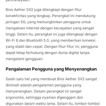
Bios Aether SX2 juga dilengkapi dengan fitur
konektivitas yang lengkap. Perangkat ini mendukung
jaringan 5G, yang memungkinkan pengguna untuk
mengakses internet dengan kecepatan yang sangat
tinggi. Selain itu, perangkat ini juga dilengkapi dengan
Wi-Fi 6 dan Bluetooth 5.0, yang memberikan koneksi
yang stabil dan cepat. Dengan fitur-fitur ini, pengguna
dapat tetap terhubung dengan dunia digital tanpa
mengalami gangguan.
Pengalaman Pengguna yang Menyenangkan
Salah satu hal yang membuat Bios Aether SX2 sangat
diminati adalah pengalaman pengguna yang
menyenangkan. Desain perangkat ini sangat
ergonomis, sehingga nyaman digenggam dan
digunakan dalam waktu lama. Selain itu, tombol-tombol