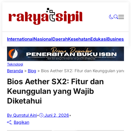
International
Nasional
Daerah
Kesehatan
Edukasi
Business
Li
Teknologi
Beranda
»
Blog
»
Bios Aether SX2: Fitur dan Keunggulan yang Wa
Bios Aether SX2: Fitur dan
Keunggulan yang Wajib
Diketahui
By Qurrotul Aini
•
Juni 2, 2026
•
Bagikan