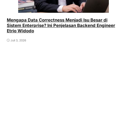
Mengapa Data Correctness Menjadi Isu Besar di
Sistem Enterprise? Ini Penjelasan Backend Engineer
Etrio Widodo
Juli 3, 2026