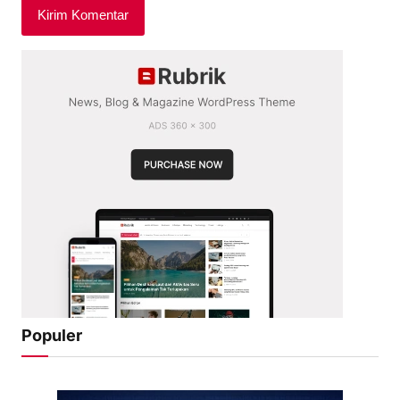
Populer