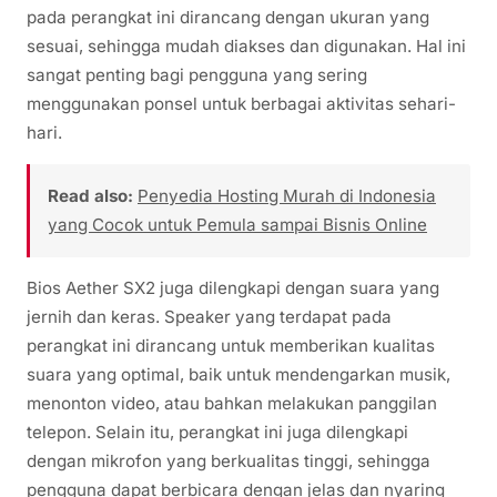
pada perangkat ini dirancang dengan ukuran yang
sesuai, sehingga mudah diakses dan digunakan. Hal ini
sangat penting bagi pengguna yang sering
menggunakan ponsel untuk berbagai aktivitas sehari-
hari.
Read also:
Penyedia Hosting Murah di Indonesia
yang Cocok untuk Pemula sampai Bisnis Online
Bios Aether SX2 juga dilengkapi dengan suara yang
jernih dan keras. Speaker yang terdapat pada
perangkat ini dirancang untuk memberikan kualitas
suara yang optimal, baik untuk mendengarkan musik,
menonton video, atau bahkan melakukan panggilan
telepon. Selain itu, perangkat ini juga dilengkapi
dengan mikrofon yang berkualitas tinggi, sehingga
pengguna dapat berbicara dengan jelas dan nyaring