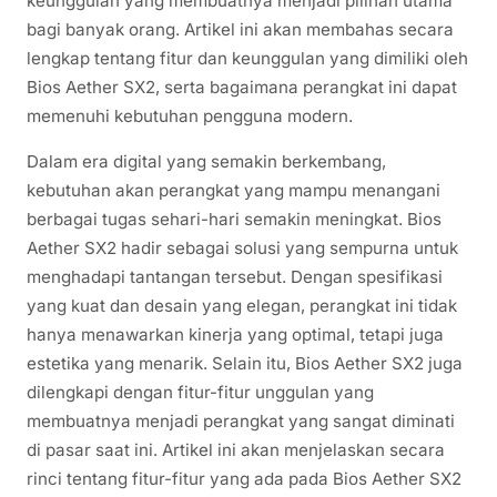
keunggulan yang membuatnya menjadi pilihan utama
bagi banyak orang. Artikel ini akan membahas secara
lengkap tentang fitur dan keunggulan yang dimiliki oleh
Bios Aether SX2, serta bagaimana perangkat ini dapat
memenuhi kebutuhan pengguna modern.
Dalam era digital yang semakin berkembang,
kebutuhan akan perangkat yang mampu menangani
berbagai tugas sehari-hari semakin meningkat. Bios
Aether SX2 hadir sebagai solusi yang sempurna untuk
menghadapi tantangan tersebut. Dengan spesifikasi
yang kuat dan desain yang elegan, perangkat ini tidak
hanya menawarkan kinerja yang optimal, tetapi juga
estetika yang menarik. Selain itu, Bios Aether SX2 juga
dilengkapi dengan fitur-fitur unggulan yang
membuatnya menjadi perangkat yang sangat diminati
di pasar saat ini. Artikel ini akan menjelaskan secara
rinci tentang fitur-fitur yang ada pada Bios Aether SX2