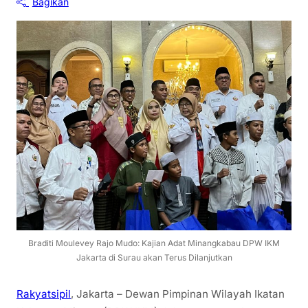
Bagikan
Braditi Moulevey Rajo Mudo: Kajian Adat Minangkabau DPW IKM
Jakarta di Surau akan Terus Dilanjutkan
Rakyatsipil
, Jakarta – Dewan Pimpinan Wilayah Ikatan