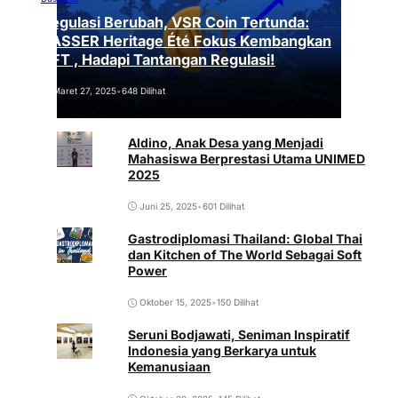
Regulasi Berubah, VSR Coin Tertunda:
VASSER Heritage Été Fokus Kembangkan
NFT , Hadapi Tantangan Regulasi!
Maret 27, 2025
•
648 Dilihat
Aldino, Anak Desa yang Menjadi
Mahasiswa Berprestasi Utama UNIMED
2025
Juni 25, 2025
•
601 Dilihat
Gastrodiplomasi Thailand: Global Thai
dan Kitchen of The World Sebagai Soft
Power
Oktober 15, 2025
•
150 Dilihat
Seruni Bodjawati, Seniman Inspiratif
Indonesia yang Berkarya untuk
Kemanusiaan