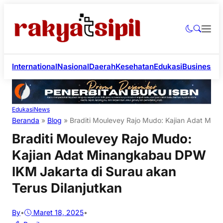
International
Nasional
Daerah
Kesehatan
Edukasi
Business
Li
Edukasi
News
Beranda
»
Blog
»
Braditi Moulevey Rajo Mudo: Kajian Adat Mina
Braditi Moulevey Rajo Mudo:
Kajian Adat Minangkabau DPW
IKM Jakarta di Surau akan
Terus Dilanjutkan
By
•
Maret 18, 2025
•