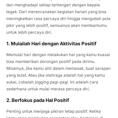
dan menghadapi setiap tantangan dengan kepala
tegak. Dari merencanakan kegiatan harian yang bisa
meningkatkan rasa percaya diri hingga mengubah pola
pikir yang lebih positif, semuanya akan membantumu
untuk lebih percaya diri.
1.
Mulailah Hari dengan Aktivitas Positif
Memulai hari dengan melakukan hal yang kamu kuasai
bisa memberikan dorongan positif pada dirimu.
Misalnya, jika kamu ahli dalam memasak, buat sarapan
yang lezat. Atau jika olahraga adalah hal yang kamu
sukai, cobalah jogging pagi-pagi. Ini adalah cara
sederhana untuk mulai merasa percaya diri.
2.
Berfokus pada Hal Positif
Penting untuk menjaga pikiran tetap positif. Ketika