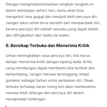
Dengan mengimplementasikan langkah-langkah ini
dalam kehidupan sehari-hari, kamu akan bisa
mengatasi rasa gugup dan menjadi lebih percaya diri.
Jangan takut untuk terus berlatih dan memperbaiki diri,
karena percaya diri adalah sesuatu yang dapat dilatih
dan ditingkatkan dari waktu ke waktu.
6.
Bersikap Terbuka dan Menerima Kritik
Untuk meningkatkan rasa percaya diri, kita harus
belajar menerima kritik dengan lapang dada. Kritik
yang membangun dapat membantu kita tumbuh dan
berkembang. Jangan merasa tersinggung, tetapi
gunakan sebagai bahan untuk perbaikan diri. Sikap
terbuka terhadap saran orang lain akan membuatmu
merasa lebih dihargai dan percaya diri dalam
menghadapi tantangan.