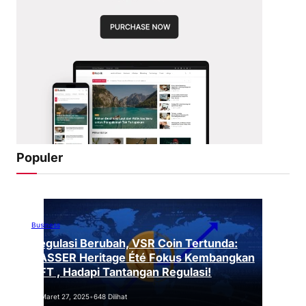
Populer
Business
Regulasi Berubah, VSR Coin Tertunda:
VASSER Heritage Été Fokus Kembangkan
NFT , Hadapi Tantangan Regulasi!
Maret 27, 2025
•
648 Dilihat