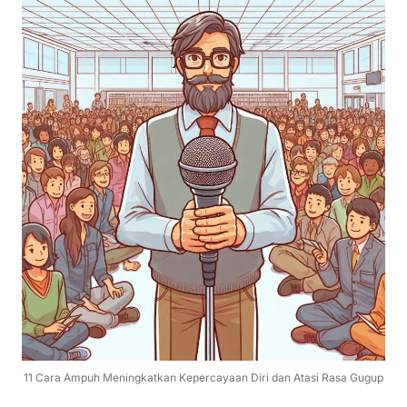
11 Cara Ampuh Meningkatkan Kepercayaan Diri dan Atasi Rasa Gugup