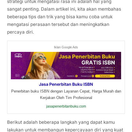
strategi untuk mengatasi rasa ini adalah hal yang
sangat penting. Dalam artikel ini, kita akan membahas
beberapa tips dan trik yang bisa kamu coba untuk
mengatasi perasaan tersebut dan meningkatkan
percaya diri.
Iklan Google Ads
Jasa Penerbitan Buku ISBN
Penerbitan buku ISBN dengan Layanan Cepat, Harga Murah dan
Kerjakan Oleh Tim Profesional
jasapenerbitanbuku.com
Berikut adalah beberapa langkah yang dapat kamu
lakukan untuk membangun kepercayaan diri yang kuat