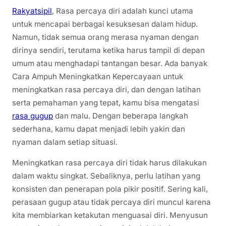
Rakyatsipil
, Rasa percaya diri adalah kunci utama
untuk mencapai berbagai kesuksesan dalam hidup.
Namun, tidak semua orang merasa nyaman dengan
dirinya sendiri, terutama ketika harus tampil di depan
umum atau menghadapi tantangan besar. Ada banyak
Cara Ampuh Meningkatkan Kepercayaan untuk
meningkatkan rasa percaya diri, dan dengan latihan
serta pemahaman yang tepat, kamu bisa mengatasi
rasa gugup
dan malu. Dengan beberapa langkah
sederhana, kamu dapat menjadi lebih yakin dan
nyaman dalam setiap situasi.
Meningkatkan rasa percaya diri tidak harus dilakukan
dalam waktu singkat. Sebaliknya, perlu latihan yang
konsisten dan penerapan pola pikir positif. Sering kali,
perasaan gugup atau tidak percaya diri muncul karena
kita membiarkan ketakutan menguasai diri. Menyusun