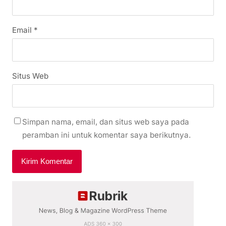
Email
*
Situs Web
Simpan nama, email, dan situs web saya pada
peramban ini untuk komentar saya berikutnya.