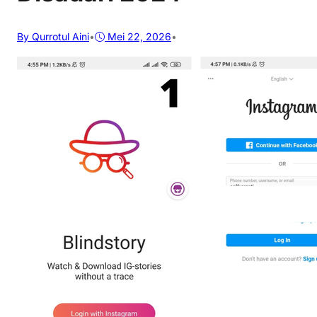
By Qurrotul Aini
•
Mei 22, 2026
•