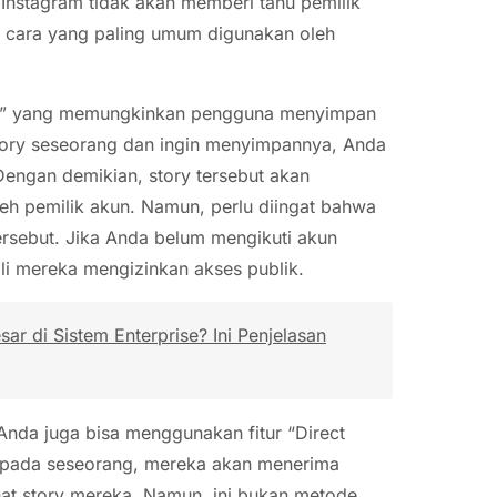
Instagram tidak akan memberi tahu pemilik
tu cara yang paling umum digunakan oleh
lights” yang memungkinkan pengguna menyimpan
t story seseorang dan ingin menyimpannya, Anda
Dengan demikian, story tersebut akan
oleh pemilik akun. Namun, perlu diingat bahwa
tersebut. Jika Anda belum mengikuti akun
ali mereka mengizinkan akses publik.
r di Sistem Enterprise? Ini Penjelasan
, Anda juga bisa menggunakan fitur “Direct
epada seseorang, mereka akan menerima
ihat story mereka. Namun, ini bukan metode