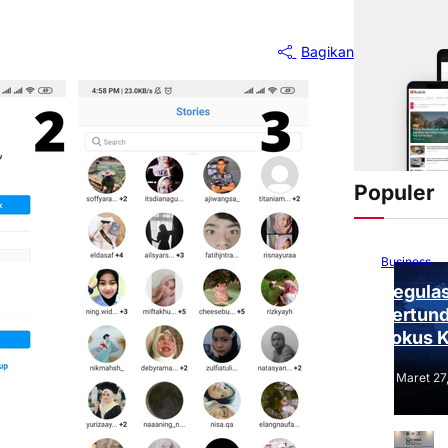
Bagikan
Populer
Business
Regulas
Tertund
Fokus 
Tantang
Maret 27