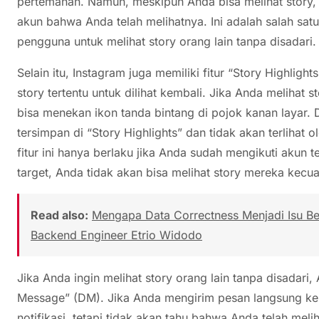
pertemanan. Namun, meskipun Anda bisa melihat story, 
akun bahwa Anda telah melihatnya. Ini adalah salah sa
pengguna untuk melihat story orang lain tanpa disadari.
Selain itu, Instagram juga memiliki fitur “Story High
story tertentu untuk dilihat kembali. Jika Anda meliha
bisa menekan ikon tanda bintang di pojok kanan layar. 
tersimpan di “Story Highlights” dan tidak akan terlihat 
fitur ini hanya berlaku jika Anda sudah mengikuti akun 
target, Anda tidak akan bisa melihat story mereka kecu
Read also:
Mengapa Data Correctness Menjadi Isu Besa
Backend Engineer Etrio Widodo
Jika Anda ingin melihat story orang lain tanpa disadari
Message” (DM). Jika Anda mengirim pesan langsung k
notifikasi, tetapi tidak akan tahu bahwa Anda telah mel