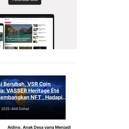
i Berubah, VSR Coin
a: VASSER Heritage Été
Kembangkan NFT , Hadapi
an Regulasi!
, 2025
•
648 Dilihat
Aldino, Anak Desa yang Menjadi