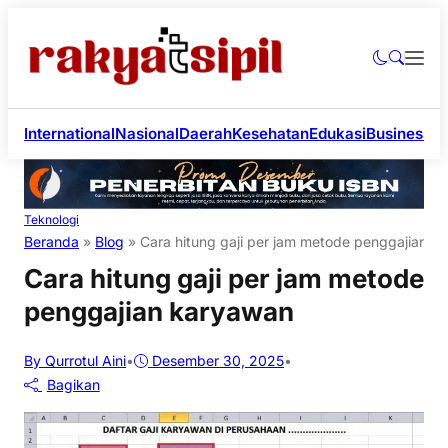
International
Nasional
Daerah
Kesehatan
Edukasi
Business
Li
Teknologi
Beranda
»
Blog
»
Cara hitung gaji per jam metode penggajian k
Cara hitung gaji per jam metode
penggajian karyawan
By Qurrotul Aini
•
Desember 30, 2025
•
Bagikan