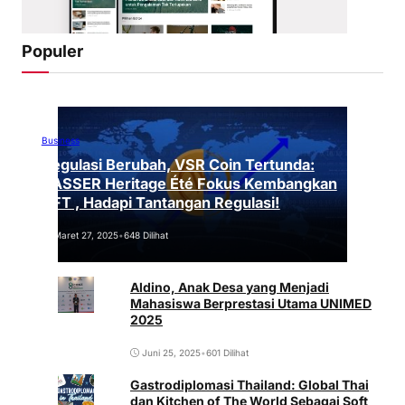
Populer
Business
Regulasi Berubah, VSR Coin Tertunda:
VASSER Heritage Été Fokus Kembangkan
NFT , Hadapi Tantangan Regulasi!
Maret 27, 2025
•
648 Dilihat
Aldino, Anak Desa yang Menjadi
Mahasiswa Berprestasi Utama UNIMED
2025
Juni 25, 2025
•
601 Dilihat
Gastrodiplomasi Thailand: Global Thai
dan Kitchen of The World Sebagai Soft