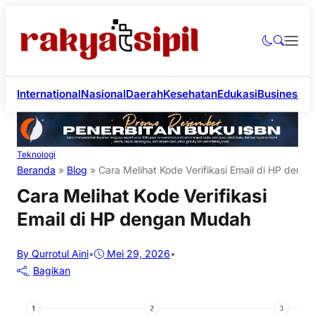
International
Nasional
Daerah
Kesehatan
Edukasi
Business
Li
Teknologi
Beranda
»
Blog
»
Cara Melihat Kode Verifikasi Email di HP den
Cara Melihat Kode Verifikasi
Email di HP dengan Mudah
By Qurrotul Aini
•
Mei 29, 2026
•
Bagikan