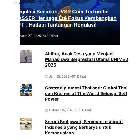
Business
Regulasi Berubah, VSR Coin Tertunda:
VASSER Heritage Été Fokus Kembangkan
NFT , Hadapi Tantangan Regulasi!
Maret 27, 2025
•
648 Dilihat
Aldino, Anak Desa yang Menjadi
Mahasiswa Berprestasi Utama UNIMED
2025
Juni 25, 2025
•
601 Dilihat
Gastrodiplomasi Thailand: Global Thai
dan Kitchen of The World Sebagai Soft
Power
Oktober 15, 2025
•
150 Dilihat
Seruni Bodjawati, Seniman Inspiratif
Indonesia yang Berkarya untuk
Kemanusiaan