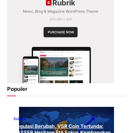
Populer
Business
Regulasi Berubah, VSR Coin Tertunda:
VASSER Heritage Été Fokus Kembangkan