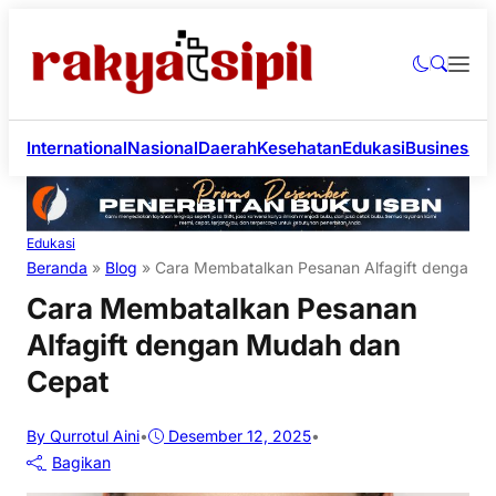
International
Nasional
Daerah
Kesehatan
Edukasi
Business
Li
Edukasi
Beranda
»
Blog
»
Cara Membatalkan Pesanan Alfagift dengan 
Cara Membatalkan Pesanan
Alfagift dengan Mudah dan
Cepat
By Qurrotul Aini
•
Desember 12, 2025
•
Bagikan