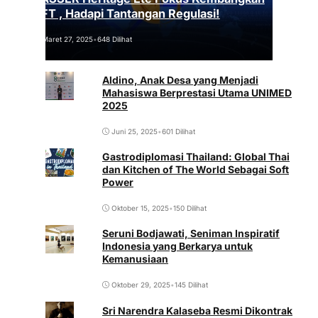
NFT , Hadapi Tantangan Regulasi!
Maret 27, 2025
•
648 Dilihat
Aldino, Anak Desa yang Menjadi
Mahasiswa Berprestasi Utama UNIMED
2025
Juni 25, 2025
•
601 Dilihat
Gastrodiplomasi Thailand: Global Thai
dan Kitchen of The World Sebagai Soft
Power
Oktober 15, 2025
•
150 Dilihat
Seruni Bodjawati, Seniman Inspiratif
Indonesia yang Berkarya untuk
Kemanusiaan
Oktober 29, 2025
•
145 Dilihat
Sri Narendra Kalaseba Resmi Dikontrak