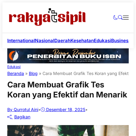
International
Nasional
Daerah
Kesehatan
Edukasi
Business
Li
Edukasi
Beranda
»
Blog
»
Cara Membuat Grafik Tes Koran yang Efektif d
Cara Membuat Grafik Tes
Koran yang Efektif dan Menarik
By Qurrotul Aini
•
Desember 18, 2025
•
Bagikan