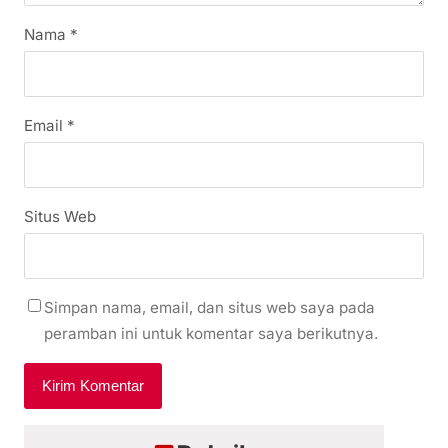
Nama
*
Email
*
Situs Web
Simpan nama, email, dan situs web saya pada
peramban ini untuk komentar saya berikutnya.