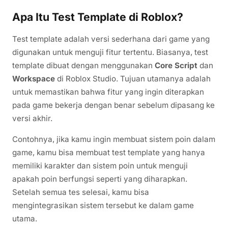
Apa Itu Test Template di Roblox?
Test template adalah versi sederhana dari game yang
digunakan untuk menguji fitur tertentu. Biasanya, test
template dibuat dengan menggunakan
Core Script
dan
Workspace
di Roblox Studio. Tujuan utamanya adalah
untuk memastikan bahwa fitur yang ingin diterapkan
pada game bekerja dengan benar sebelum dipasang ke
versi akhir.
Contohnya, jika kamu ingin membuat sistem poin dalam
game, kamu bisa membuat test template yang hanya
memiliki karakter dan sistem poin untuk menguji
apakah poin berfungsi seperti yang diharapkan.
Setelah semua tes selesai, kamu bisa
mengintegrasikan sistem tersebut ke dalam game
utama.