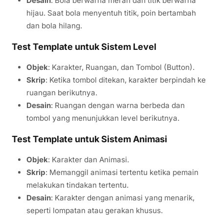
Desain
: Bola berwarna merah dan titik berwarna
hijau. Saat bola menyentuh titik, poin bertambah
dan bola hilang.
Test Template untuk Sistem Level
Objek
: Karakter, Ruangan, dan Tombol (Button).
Skrip
: Ketika tombol ditekan, karakter berpindah ke
ruangan berikutnya.
Desain
: Ruangan dengan warna berbeda dan
tombol yang menunjukkan level berikutnya.
Test Template untuk Sistem Animasi
Objek
: Karakter dan Animasi.
Skrip
: Memanggil animasi tertentu ketika pemain
melakukan tindakan tertentu.
Desain
: Karakter dengan animasi yang menarik,
seperti lompatan atau gerakan khusus.