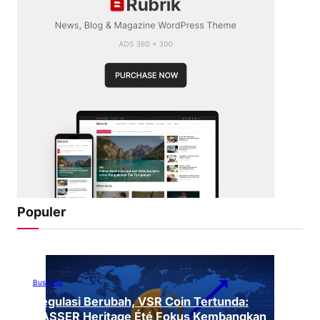
Populer
Business
Regulasi Berubah, VSR Coin Tertunda:
VASSER Heritage Été Fokus Kembangkan