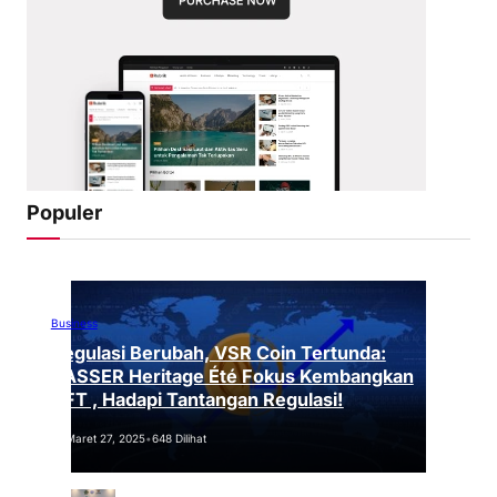
Populer
Business
Regulasi Berubah, VSR Coin Tertunda:
VASSER Heritage Été Fokus Kembangkan
NFT , Hadapi Tantangan Regulasi!
Maret 27, 2025
•
648 Dilihat