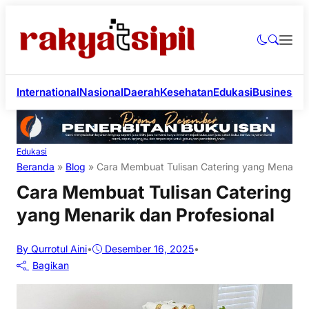
International
Nasional
Daerah
Kesehatan
Edukasi
Business
Li
Edukasi
Beranda
»
Blog
»
Cara Membuat Tulisan Catering yang Menarik d
Cara Membuat Tulisan Catering
yang Menarik dan Profesional
By Qurrotul Aini
•
Desember 16, 2025
•
Bagikan