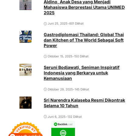
Aldino, Anak Desa yang Menjadi
Mahasiswa Berprestasi Utama UNIMED
2025
Juni 25, 2025
•
601 Dilihat
Gastrodiplomasi Thailand: Global Thai
dan Kitchen of The World Sebagai Soft
Power
Oktober 15, 2025
•
150 Dilihat
Seruni Bodjawati, Seniman Inspiratif
Indonesia yang Berkarya untuk
Kemanusiaan
Oktober 29, 2025
•
145 Dilihat
Sri Narendra Kalaseba Resmi Dikontrak
Selama 10 Tahun
Juni 6, 2025
•
132 Dilihat