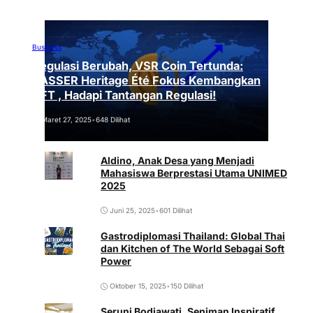
Business
Regulasi Berubah, VSR Coin Tertunda:
VASSER Heritage Été Fokus Kembangkan
NFT , Hadapi Tantangan Regulasi!
Maret 27, 2025
•
648 Dilihat
Aldino, Anak Desa yang Menjadi
Mahasiswa Berprestasi Utama UNIMED
2025
Juni 25, 2025
•
601 Dilihat
Gastrodiplomasi Thailand: Global Thai
dan Kitchen of The World Sebagai Soft
Power
Oktober 15, 2025
•
150 Dilihat
Seruni Bodjawati, Seniman Inspiratif