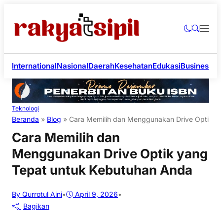
International
Nasional
Daerah
Kesehatan
Edukasi
Business
Li
Teknologi
Beranda
»
Blog
»
Cara Memilih dan Menggunakan Drive Optik y
Cara Memilih dan
Menggunakan Drive Optik yang
Tepat untuk Kebutuhan Anda
By Qurrotul Aini
•
April 9, 2026
•
Bagikan