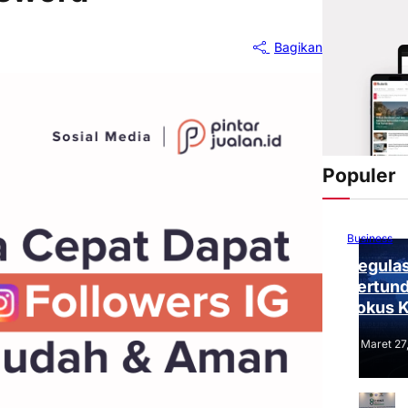
Bagikan
Populer
Business
Regulas
Tertund
Fokus 
Tantang
Maret 27