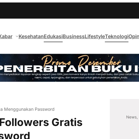
Kabar
Kesehatan
Edukasi
Business
Lifestyle
Teknologi
Opin
npa Menggunakan Password
ollowers Gratis
sword