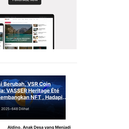
i Berubah, VSR Coin
a: VASSER Heritage Été
Kembangkan NFT , Hadapi
an Regulasi!
, 2025
•
648 Dilihat
Aldino, Anak Desa yang Menjadi