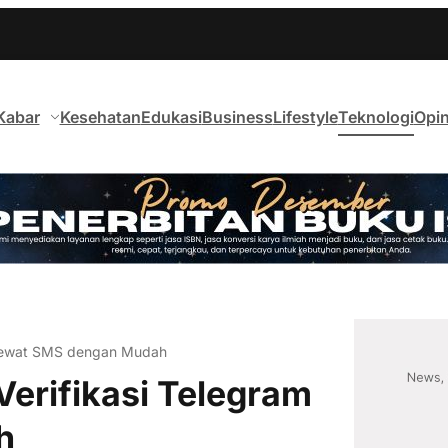
Kabar
Kesehatan
Edukasi
Business
Lifestyle
Teknologi
Opin
 Lewat SMS dengan Mudah
erifikasi Telegram
h