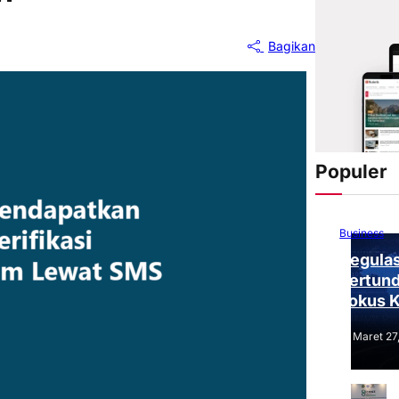
Bagikan
Populer
Business
Regulas
Tertund
Fokus 
Tantang
Maret 27