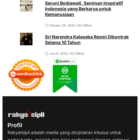
Seruni Bodjawati, Seniman Inspiratif
Indonesia yang Berkarya untuk
Kemanusiaan
Oktober 29, 2025
•
145 Dilihat
Sri Narendra Kalaseba Resmi Dikontrak
Selama 10 Tahun
Juni 6, 2025
•
132 Dilihat
Profil
Rakyatsipil adalah media yang diciptakan khusus untuk
portal berita, majalah dan blog profesional dengan optimasi