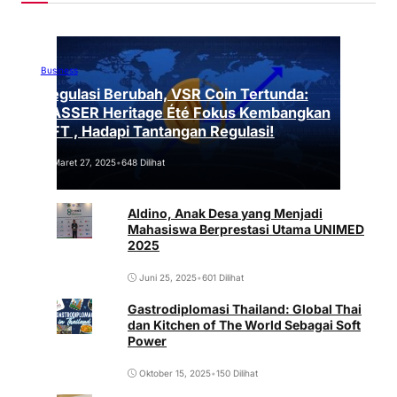
Business
Regulasi Berubah, VSR Coin Tertunda:
VASSER Heritage Été Fokus Kembangkan
NFT , Hadapi Tantangan Regulasi!
Maret 27, 2025
•
648 Dilihat
Aldino, Anak Desa yang Menjadi
Mahasiswa Berprestasi Utama UNIMED
2025
Juni 25, 2025
•
601 Dilihat
Gastrodiplomasi Thailand: Global Thai
dan Kitchen of The World Sebagai Soft
Power
Oktober 15, 2025
•
150 Dilihat