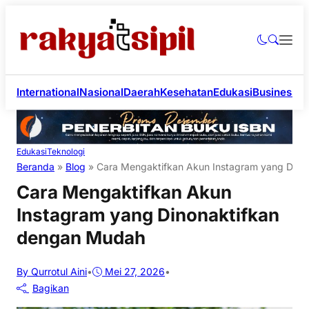
International
Nasional
Daerah
Kesehatan
Edukasi
Business
Li
Edukasi
Teknologi
Beranda
»
Blog
»
Cara Mengaktifkan Akun Instagram yang Dino
Cara Mengaktifkan Akun
Instagram yang Dinonaktifkan
dengan Mudah
By Qurrotul Aini
•
Mei 27, 2026
•
Bagikan