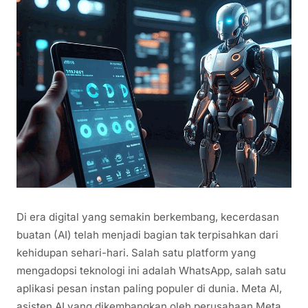
Di era digital yang semakin berkembang, kecerdasan
buatan (AI) telah menjadi bagian tak terpisahkan dari
kehidupan sehari-hari. Salah satu platform yang
mengadopsi teknologi ini adalah WhatsApp, salah satu
aplikasi pesan instan paling populer di dunia. Meta AI,
asisten AI yang dikembangkan oleh perusahaan Meta,