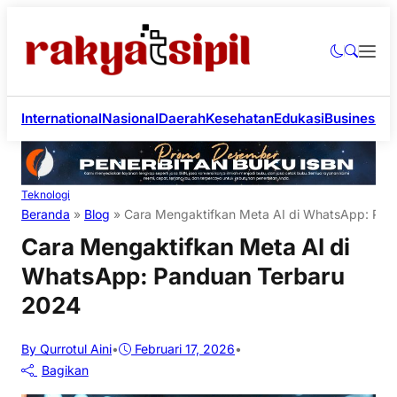
International
Nasional
Daerah
Kesehatan
Edukasi
Business
Li
Teknologi
Beranda
»
Blog
»
Cara Mengaktifkan Meta AI di WhatsApp: Pa
Cara Mengaktifkan Meta AI di
WhatsApp: Panduan Terbaru
2024
By Qurrotul Aini
•
Februari 17, 2026
•
Bagikan