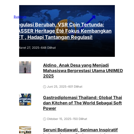
Business
Regulasi Berubah, VSR Coin Tertunda:
VASSER Heritage Été Fokus Kembangkan
NFT , Hadapi Tantangan Regulasi!
Maret 27, 2025
•
648 Dilihat
Aldino, Anak Desa yang Menjadi
Mahasiswa Berprestasi Utama UNIMED
2025
Juni 25, 2025
•
601 Dilihat
Gastrodiplomasi Thailand: Global Thai
dan Kitchen of The World Sebagai Soft
Power
Oktober 15, 2025
•
150 Dilihat
Seruni Bodjawati, Seniman Inspiratif