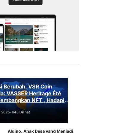
i Berubah, VSR Coin
a: VASSER Heritage Été
Kembangkan NFT , Hadapi
an Regulasi!
, 2025
•
648 Dilihat
Aldino, Anak Desa yang Menjadi