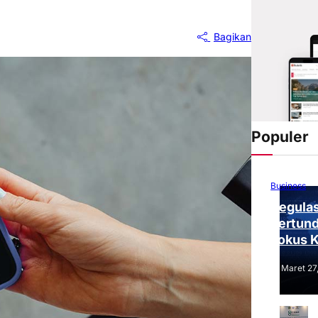
Bagikan
Populer
Business
Regulas
Tertund
Fokus 
Tantang
Maret 27