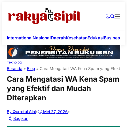
International
Nasional
Daerah
Kesehatan
Edukasi
Business
Li
Teknologi
Beranda
»
Blog
»
Cara Mengatasi WA Kena Spam yang Efektif d
Cara Mengatasi WA Kena Spam
yang Efektif dan Mudah
Diterapkan
By Qurrotul Aini
•
Mei 27, 2026
•
Bagikan