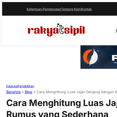
Ketentuan Penggunaan
Tentang Kami
Kontak
Edukasi
Pendidikan
Beranda
»
Blog
»
Cara Menghitung Luas Jajar Genjang dengan
Cara Menghitung Luas Ja
Rumus yang Sederhana