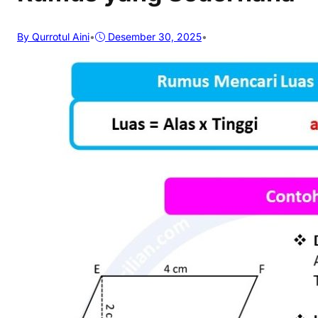
By Qurrotul Aini
•
Desember 30, 2025
•