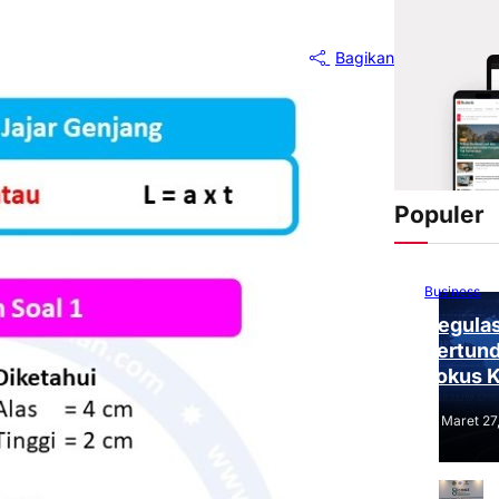
Bagikan
Populer
Business
Regulas
Tertund
Fokus 
Tantang
Maret 27