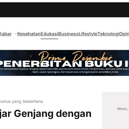
Kabar
Kesehatan
Edukasi
Business
Lifestyle
Teknologi
Opin
 Rumus yang Sederhana
jar Genjang dengan