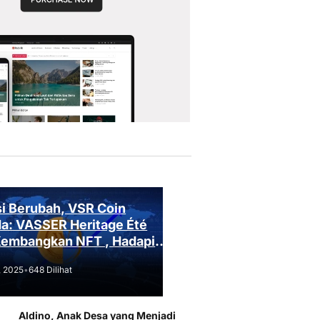
i Berubah, VSR Coin
a: VASSER Heritage Été
Kembangkan NFT , Hadapi
an Regulasi!
, 2025
•
648 Dilihat
Aldino, Anak Desa yang Menjadi