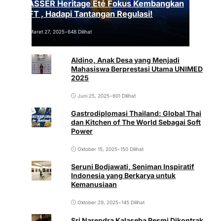
VASSER Heritage Été Fokus Kembangkan
NFT , Hadapi Tantangan Regulasi!
Maret 27, 2025
•
648 Dilihat
Aldino, Anak Desa yang Menjadi
Mahasiswa Berprestasi Utama UNIMED
2025
Juni 25, 2025
•
601 Dilihat
Gastrodiplomasi Thailand: Global Thai
dan Kitchen of The World Sebagai Soft
Power
Oktober 15, 2025
•
150 Dilihat
Seruni Bodjawati, Seniman Inspiratif
Indonesia yang Berkarya untuk
Kemanusiaan
Oktober 29, 2025
•
145 Dilihat
Sri Narendra Kalaseba Resmi Dikontrak