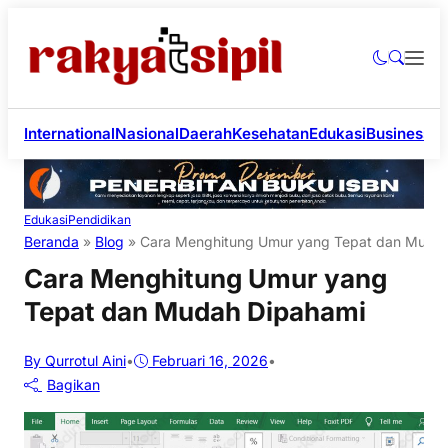
International
Nasional
Daerah
Kesehatan
Edukasi
Business
Li
Edukasi
Pendidikan
Beranda
»
Blog
»
Cara Menghitung Umur yang Tepat dan Muda
Cara Menghitung Umur yang
Tepat dan Mudah Dipahami
By Qurrotul Aini
•
Februari 16, 2026
•
Bagikan