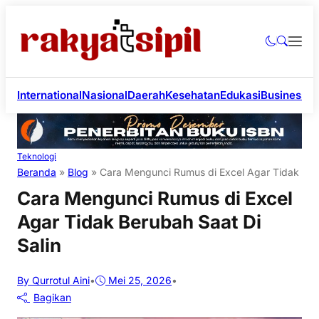
International
Nasional
Daerah
Kesehatan
Edukasi
Business
Li
Teknologi
Beranda
»
Blog
»
Cara Mengunci Rumus di Excel Agar Tidak Beru
Cara Mengunci Rumus di Excel
Agar Tidak Berubah Saat Di
Salin
By Qurrotul Aini
•
Mei 25, 2026
•
Bagikan