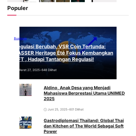
Populer
Business
Regulasi Berubah, VSR Coin Tertunda:
VASSER Heritage Été Fokus Kembangkan
NFT , Hadapi Tantangan Regulasi!
Maret 27, 2025
•
648 Dilihat
Aldino, Anak Desa yang Menjadi
Mahasiswa Berprestasi Utama UNIMED
2025
Juni 25, 2025
•
601 Dilihat
Gastrodiplomasi Thailand: Global Thai
dan Kitchen of The World Sebagai Soft
Power