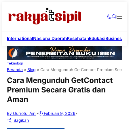
International
Nasional
Daerah
Kesehatan
Edukasi
Business
Li
Teknologi
Beranda
»
Blog
»
Cara Mengunduh GetContact Premium Secara 
Cara Mengunduh GetContact
Premium Secara Gratis dan
Aman
By Qurrotul Aini
•
Februari 9, 2026
•
Bagikan