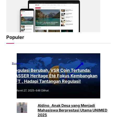
Populer
Business
Regulasi Berubah, VSR Coin Tertunda:
VASSER Heritage Été Fokus Kembangkan
NFT , Hadapi Tantangan Regulasi!
Maret 27, 2025
•
648 Dilihat
Aldino, Anak Desa yang Menjadi
Mahasiswa Berprestasi Utama UNIMED
2025