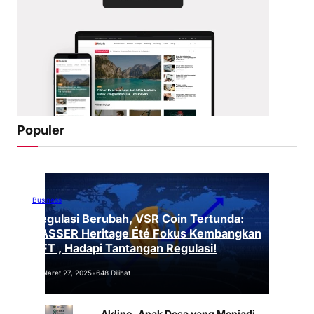
Populer
Business
Regulasi Berubah, VSR Coin Tertunda:
VASSER Heritage Été Fokus Kembangkan
NFT , Hadapi Tantangan Regulasi!
Maret 27, 2025
•
648 Dilihat
Aldino, Anak Desa yang Menjadi