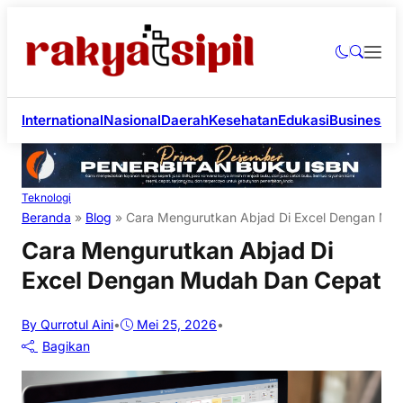
International
Nasional
Daerah
Kesehatan
Edukasi
Business
Li
Teknologi
Beranda
»
Blog
»
Cara Mengurutkan Abjad Di Excel Dengan Mu
Cara Mengurutkan Abjad Di
Excel Dengan Mudah Dan Cepat
By Qurrotul Aini
•
Mei 25, 2026
•
Bagikan