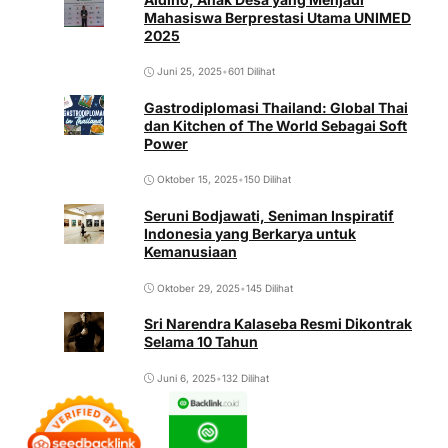
Mahasiswa Berprestasi Utama UNIMED
2025
Juni 25, 2025
•
601 Dilihat
Gastrodiplomasi Thailand: Global Thai
dan Kitchen of The World Sebagai Soft
Power
Oktober 15, 2025
•
150 Dilihat
Seruni Bodjawati, Seniman Inspiratif
Indonesia yang Berkarya untuk
Kemanusiaan
Oktober 29, 2025
•
145 Dilihat
Sri Narendra Kalaseba Resmi Dikontrak
Selama 10 Tahun
Juni 6, 2025
•
132 Dilihat