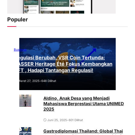
Populer
Business
Regulasi Berubah, VSR Coin Tertunda:
VASSER Heritage Été Fokus Kembangkan
NFT , Hadapi Tantangan Regulasi!
Maret 27, 2025
•
648 Dilihat
Aldino, Anak Desa yang Menjadi
Mahasiswa Berprestasi Utama UNIMED
2025
Juni 25, 2025
•
601 Dilihat
Gastrodiplomasi Thailand: Global Thai