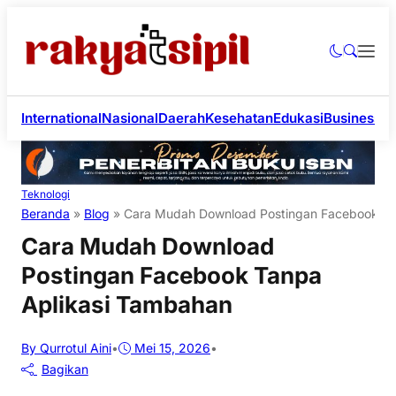
International
Nasional
Daerah
Kesehatan
Edukasi
Business
Li
Teknologi
Beranda
»
Blog
»
Cara Mudah Download Postingan Facebook Ta
Cara Mudah Download
Postingan Facebook Tanpa
Aplikasi Tambahan
By Qurrotul Aini
•
Mei 15, 2026
•
Bagikan