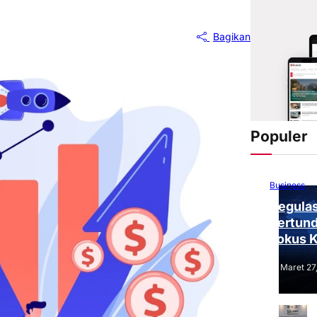
Bagikan
Populer
Business
Regulas
Tertund
Fokus 
Tantang
Maret 27