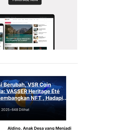
i Berubah, VSR Coin
a: VASSER Heritage Été
Kembangkan NFT , Hadapi
an Regulasi!
, 2025
•
648 Dilihat
Aldino, Anak Desa yang Menjadi