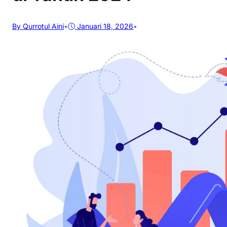
By Qurrotul Aini
•
Januari 18, 2026
•