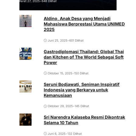
Maret 27, 2025
•
648 Dilihat
Aldino, Anak Desa yang Menjadi
Mahasiswa Berprestasi Utama UNIMED
2025
Juni 25, 2025
•
601 Dilihat
Gastrodiplomasi Thailand: Global Thai
dan Kitchen of The World Sebagai Soft
Power
Oktober 15, 2025
•
150 Dilihat
Seruni Bodjawati, Seniman Inspiratif
Indonesia yang Berkarya untuk
Kemanusiaan
Oktober 29, 2025
•
145 Dilihat
Sri Narendra Kalaseba Resmi Dikontrak
Selama 10 Tahun
Juni 6, 2025
•
132 Dilihat