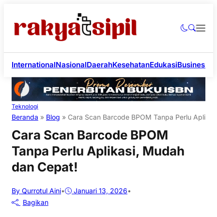
International
Nasional
Daerah
Kesehatan
Edukasi
Business
Li
Teknologi
Beranda
»
Blog
»
Cara Scan Barcode BPOM Tanpa Perlu Aplikas
Cara Scan Barcode BPOM
Tanpa Perlu Aplikasi, Mudah
dan Cepat!
By Qurrotul Aini
•
Januari 13, 2026
•
Bagikan