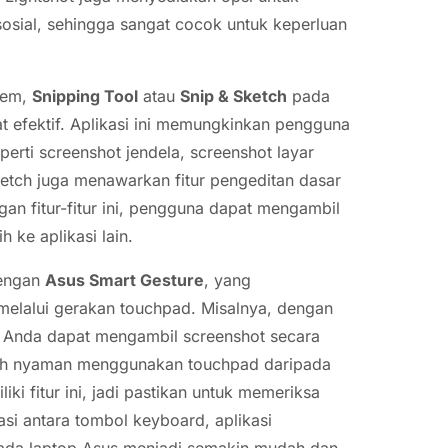
osial, sehingga sangat cocok untuk keperluan
tem,
Snipping Tool
atau
Snip & Sketch
pada
t efektif. Aplikasi ini memungkinkan pengguna
rti screenshot jendela, screenshot layar
Sketch juga menawarkan fitur pengeditan dasar
gan fitur-fitur ini, pengguna dapat mengambil
 ke aplikasi lain.
dengan
Asus Smart Gesture
, yang
elalui gerakan touchpad. Misalnya, dengan
, Anda dapat mengambil screenshot secara
lebih nyaman menggunakan touchpad daripada
i fitur ini, jadi pastikan untuk memeriksa
asi antara tombol keyboard, aplikasi
pada laptop Asus menjadi semakin mudah dan