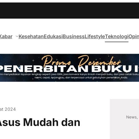
Kabar
Kesehatan
Edukasi
Business
Lifestyle
Teknologi
Opin
at 2024
 Asus Mudah dan