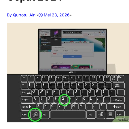
By Qurrotul Aini
•
Mei 23, 2026
•