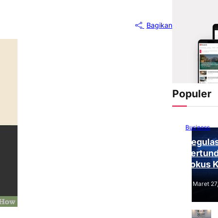
Bagikan
Populer
Business
Regulas
Tertund
Fokus 
Tantang
Maret 27