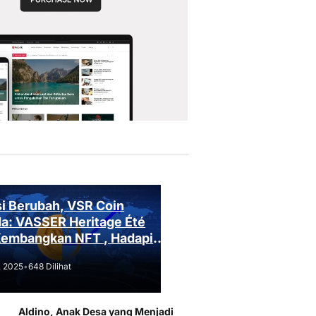
i Berubah, VSR Coin
a: VASSER Heritage Été
Kembangkan NFT , Hadapi
an Regulasi!
, 2025
•
648 Dilihat
Aldino, Anak Desa yang Menjadi