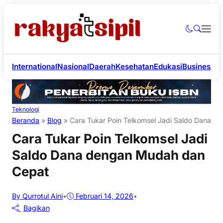
International
Nasional
Daerah
Kesehatan
Edukasi
Business
Li
Teknologi
Beranda
»
Blog
»
Cara Tukar Poin Telkomsel Jadi Saldo Dana 
Cara Tukar Poin Telkomsel Jadi
Saldo Dana dengan Mudah dan
Cepat
By Qurrotul Aini
•
Februari 14, 2026
•
Bagikan