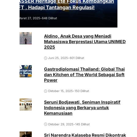
VASSER Heritage Été Fokus Kembangkan
NFT , Hadapi Tantangan Regulasi!
Maret 27, 2025
•
648 Dilihat
Aldino, Anak Desa yang Menjadi
Mahasiswa Berprestasi Utama UNIMED
2025
Juni 25, 2025
•
601 Dilihat
Gastrodiplomasi Thailand: Global Thai
dan Kitchen of The World Sebagai Soft
Power
Oktober 15, 2025
•
150 Dilihat
Seruni Bodjawati, Seniman Inspiratif
Indonesia yang Berkarya untuk
Kemanusiaan
Oktober 29, 2025
•
145 Dilihat
Sri Narendra Kalaseba Resmi Dikontrak