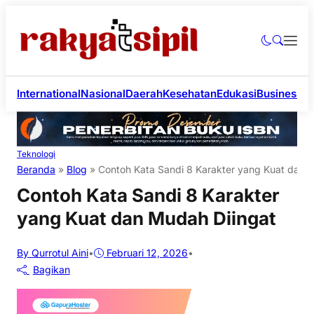
International
Nasional
Daerah
Kesehatan
Edukasi
Business
Li
Teknologi
Beranda
»
Blog
»
Contoh Kata Sandi 8 Karakter yang Kuat dan 
Contoh Kata Sandi 8 Karakter
yang Kuat dan Mudah Diingat
By Qurrotul Aini
•
Februari 12, 2026
•
Bagikan