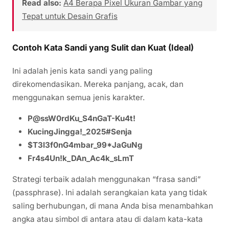
Read also:
A4 Berapa Pixel Ukuran Gambar yang
Tepat untuk Desain Grafis
Contoh Kata Sandi yang Sulit dan Kuat (Ideal)
Ini adalah jenis kata sandi yang paling
direkomendasikan. Mereka panjang, acak, dan
menggunakan semua jenis karakter.
P@ssW0rdKu_S4nGaT-Ku4t!
KucingJingga!_2025#Senja
$T3l3f0nG4mbar_99*JaGuNg
Fr4s4Un!k_DAn_Ac4k_sLmT
Strategi terbaik adalah menggunakan “frasa sandi”
(passphrase). Ini adalah serangkaian kata yang tidak
saling berhubungan, di mana Anda bisa menambahkan
angka atau simbol di antara atau di dalam kata-kata