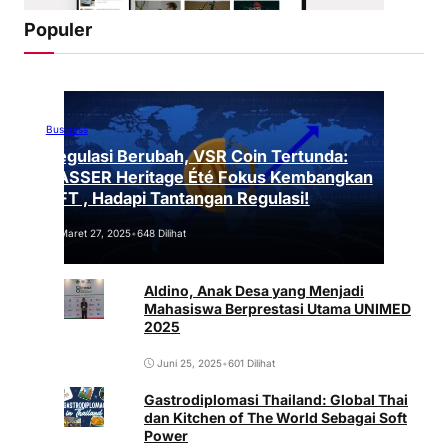
Populer
Business
Regulasi Berubah, VSR Coin Tertunda:
VASSER Heritage Été Fokus Kembangkan
NFT , Hadapi Tantangan Regulasi!
Maret 27, 2025
•
648 Dilihat
Aldino, Anak Desa yang Menjadi
Mahasiswa Berprestasi Utama UNIMED
2025
Juni 25, 2025
•
601 Dilihat
Gastrodiplomasi Thailand: Global Thai
dan Kitchen of The World Sebagai Soft
Power