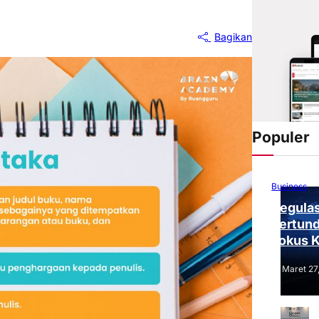
Bagikan
Populer
Business
Regulas
Tertund
Fokus 
Tantang
Maret 27