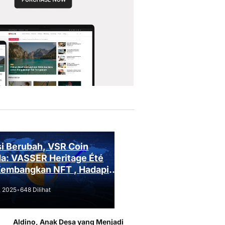
i Berubah, VSR Coin
a: VASSER Heritage Été
Kembangkan NFT , Hadapi
an Regulasi!
, 2025
•
648 Dilihat
Aldino, Anak Desa yang Menjadi