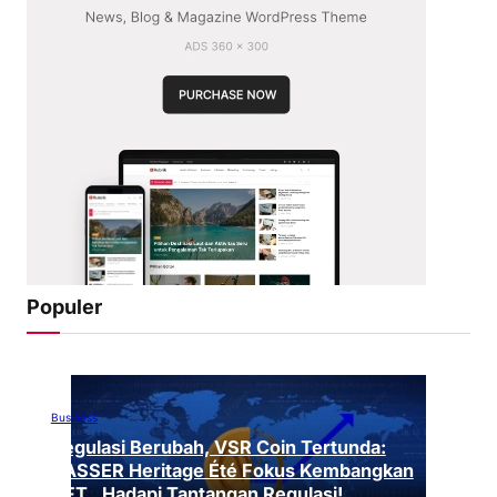
Populer
Business
Regulasi Berubah, VSR Coin Tertunda:
VASSER Heritage Été Fokus Kembangkan
NFT , Hadapi Tantangan Regulasi!