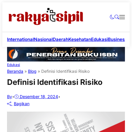
International
Nasional
Daerah
Kesehatan
Edukasi
Business
Li
Edukasi
Beranda
»
Blog
»
Definisi Identifikasi Risiko
Definisi Identifikasi Risiko
By
•
Desember 18, 2024
•
Bagikan