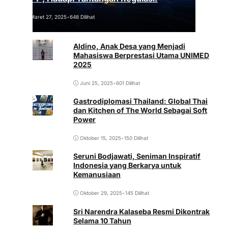
Maret 27, 2025
•
648 Dilihat
Aldino, Anak Desa yang Menjadi
Mahasiswa Berprestasi Utama UNIMED
2025
Juni 25, 2025
•
601 Dilihat
Gastrodiplomasi Thailand: Global Thai
dan Kitchen of The World Sebagai Soft
Power
Oktober 15, 2025
•
150 Dilihat
Seruni Bodjawati, Seniman Inspiratif
Indonesia yang Berkarya untuk
Kemanusiaan
Oktober 29, 2025
•
145 Dilihat
Sri Narendra Kalaseba Resmi Dikontrak
Selama 10 Tahun