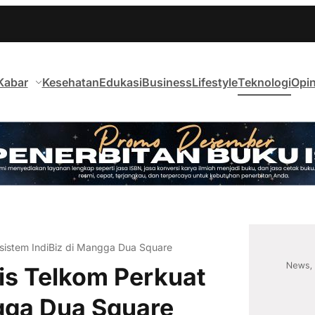
Kabar
Kesehatan
Edukasi
Business
Lifestyle
Teknologi
Opin
osistem IndiBiz di Mangga Dua Square
nis Telkom Perkuat
gga Dua Square