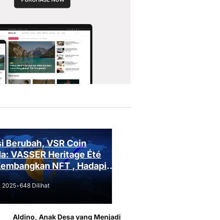
i Berubah, VSR Coin
a: VASSER Heritage Été
Kembangkan NFT , Hadapi
an Regulasi!
, 2025
•
648 Dilihat
Aldino, Anak Desa yang Menjadi