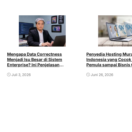
Mengapa Data Correctness
Penyedia Hosting Mura
Menjadi Isu Besar di Sistem
Indonesia yang Cocok
Enterprise? Ini Penjelasan
Pemula sampai Bisnis 
Backend Engineer Etrio Widodo
Juli 3, 2026
Juni 26, 2026