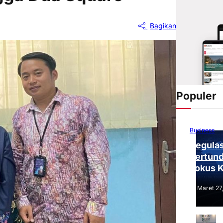
Bagikan
Populer
Business
Regulas
Tertund
Fokus 
Tantang
Maret 27