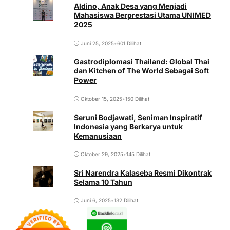
Aldino, Anak Desa yang Menjadi
Mahasiswa Berprestasi Utama UNIMED
2025
Juni 25, 2025
•
601 Dilihat
Gastrodiplomasi Thailand: Global Thai
dan Kitchen of The World Sebagai Soft
Power
Oktober 15, 2025
•
150 Dilihat
Seruni Bodjawati, Seniman Inspiratif
Indonesia yang Berkarya untuk
Kemanusiaan
Oktober 29, 2025
•
145 Dilihat
Sri Narendra Kalaseba Resmi Dikontrak
Selama 10 Tahun
Juni 6, 2025
•
132 Dilihat