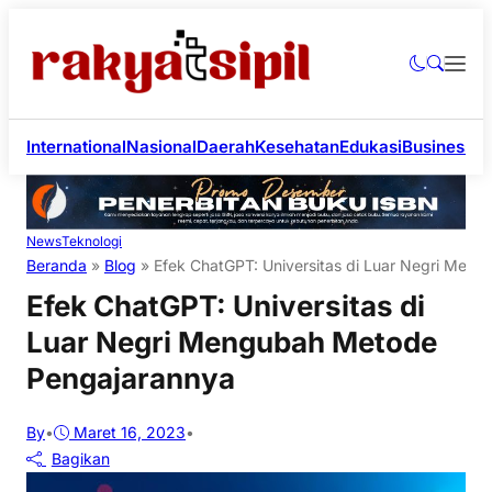
International
Nasional
Daerah
Kesehatan
Edukasi
Business
Li
News
Teknologi
Beranda
»
Blog
»
Efek ChatGPT: Universitas di Luar Negri Men
Efek ChatGPT: Universitas di
Luar Negri Mengubah Metode
Pengajarannya
By
•
Maret 16, 2023
•
Bagikan