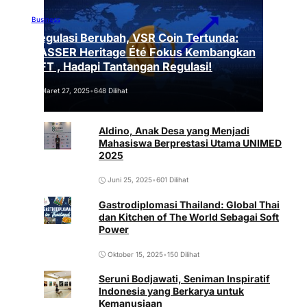
Business
Regulasi Berubah, VSR Coin Tertunda:
VASSER Heritage Été Fokus Kembangkan
NFT , Hadapi Tantangan Regulasi!
Maret 27, 2025
•
648 Dilihat
Aldino, Anak Desa yang Menjadi
Mahasiswa Berprestasi Utama UNIMED
2025
Juni 25, 2025
•
601 Dilihat
Gastrodiplomasi Thailand: Global Thai
dan Kitchen of The World Sebagai Soft
Power
Oktober 15, 2025
•
150 Dilihat
Seruni Bodjawati, Seniman Inspiratif
Indonesia yang Berkarya untuk
Kemanusiaan