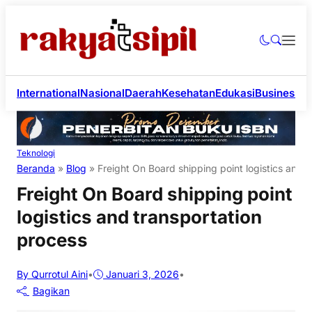
International
Nasional
Daerah
Kesehatan
Edukasi
Business
Li
Teknologi
Beranda
»
Blog
»
Freight On Board shipping point logistics and 
Freight On Board shipping point
logistics and transportation
process
By Qurrotul Aini
•
Januari 3, 2026
•
Bagikan