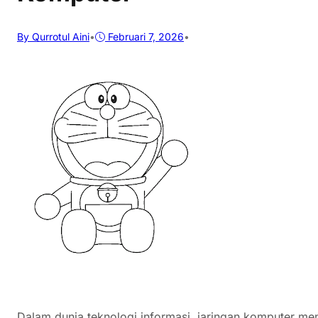
By Qurrotul Aini
•
Februari 7, 2026
•
Dalam dunia teknologi informasi, jaringan komputer men