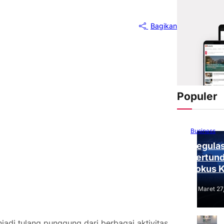
Bagikan
Populer
Business
Regulas
Tertund
Fokus 
Tantang
Maret 27
jadi tulang punggung dari berbagai aktivitas