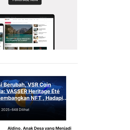
i Berubah, VSR Coin
a: VASSER Heritage Été
Kembangkan NFT , Hadapi
an Regulasi!
, 2025
•
648 Dilihat
Aldino, Anak Desa yang Menjadi