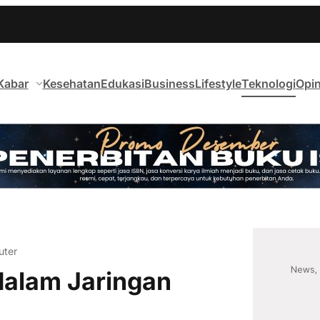
Kabar
Kesehatan
Edukasi
Business
Lifestyle
Teknologi
Opin
uter
dalam Jaringan