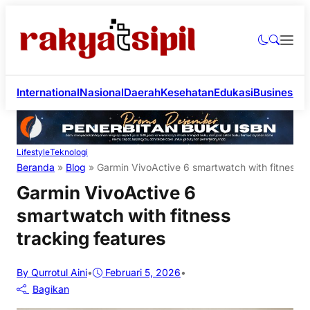
International
Nasional
Daerah
Kesehatan
Edukasi
Business
Li
Lifestyle
Teknologi
Beranda
»
Blog
»
Garmin VivoActive 6 smartwatch with fitness t
Garmin VivoActive 6
smartwatch with fitness
tracking features
By Qurrotul Aini
•
Februari 5, 2026
•
Bagikan