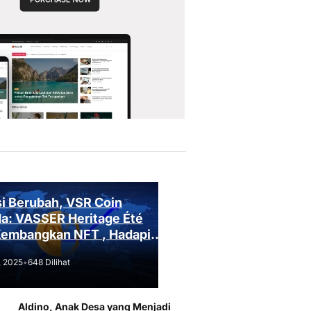
i Berubah, VSR Coin
a: VASSER Heritage Été
Kembangkan NFT , Hadapi
an Regulasi!
, 2025
•
648 Dilihat
Aldino, Anak Desa yang Menjadi