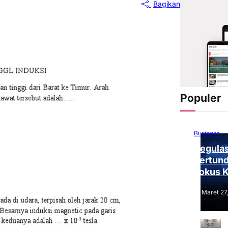
Bagikan
Populer
Business
Regulas
Tertund
Fokus 
Tantang
Maret 27