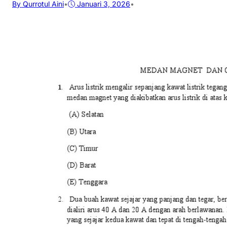
By Qurrotul Aini
•
Januari 3, 2026
•