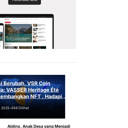
i Berubah, VSR Coin
a: VASSER Heritage Été
Kembangkan NFT , Hadapi
an Regulasi!
, 2025
•
648 Dilihat
Aldino, Anak Desa yang Menjadi