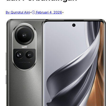
By Qurrotul Aini
•
Februari 4, 2026
•