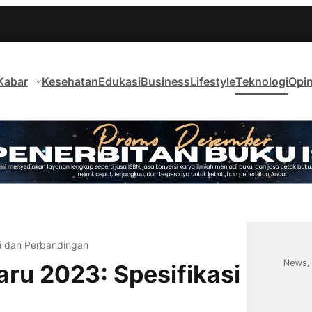
Kabar
Kesehatan
Edukasi
Business
Lifestyle
Teknologi
Opin
i dan Perbandingan
ru 2023: Spesifikasi