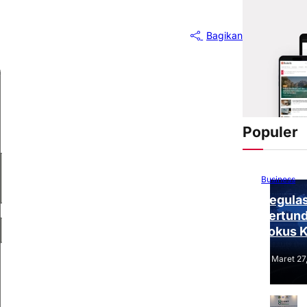
Bagikan
Populer
Business
Regulas
Tertund
Fokus 
Tantang
Maret 27